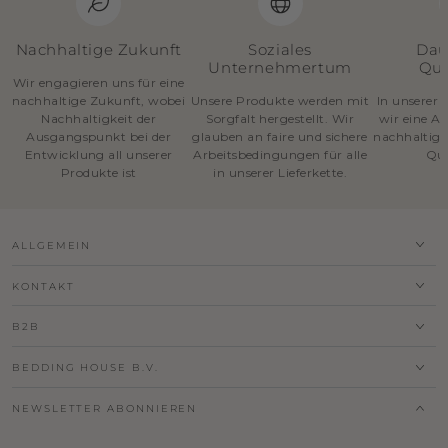
Nachhaltige Zukunft
Soziales
Dau
Unternehmertum
Qua
Wir engagieren uns für eine
nachhaltige Zukunft, wobei
Unsere Produkte werden mit
In unserer 
Nachhaltigkeit der
Sorgfalt hergestellt. Wir
wir eine A
Ausgangspunkt bei der
glauben an faire und sichere
nachhaltige
Entwicklung all unserer
Arbeitsbedingungen für alle
Qua
Produkte ist
in unserer Lieferkette.
ALLGEMEIN
KONTAKT
B2B
BEDDING HOUSE B.V.
NEWSLETTER ABONNIEREN