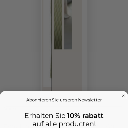
Abonnieren Sie unseren Newsletter
Startseite
/
Erhalten Sie
10% rabatt
BEDDINGHOUSE
auf alle producten!
Beddinghouse Nora Bettwäsche - Grün