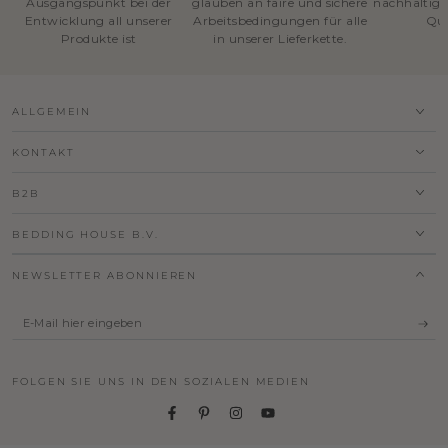
Ausgangspunkt bei der
glauben an faire und sichere
nachhaltige
Entwicklung all unserer
Arbeitsbedingungen für alle
Qua
Produkte ist
in unserer Lieferkette.
ALLGEMEIN
KONTAKT
B2B
BEDDING HOUSE B.V.
NEWSLETTER ABONNIEREN
E-
Mail
hier
FOLGEN SIE UNS IN DEN SOZIALEN MEDIEN
eingeben
Facebook
Pinterest
Instagram
YouTube
Sprache