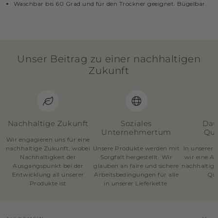
Waschbar bis 60 Grad und für den Trockner geeignet. Bügelbar.
Unser Beitrag zu einer nachhaltigen
Zukunft
Nachhaltige Zukunft
Soziales
Dau
Unternehmertum
Qua
Wir engagieren uns für eine
nachhaltige Zukunft, wobei
Unsere Produkte werden mit
In unserer 
Nachhaltigkeit der
Sorgfalt hergestellt. Wir
wir eine A
Ausgangspunkt bei der
glauben an faire und sichere
nachhaltige
Entwicklung all unserer
Arbeitsbedingungen für alle
Qua
Produkte ist
in unserer Lieferkette.