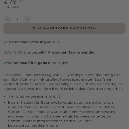
79
verfügbar
€
Preis
inkl. MwSt.
Anzahl
Verringere
Erhöhe
die
die
ZUM WARENKORB HINZUFÜGEN
Menge
Menge
für
für
Oilily
Oilily
Kostenlose Lieferung
ab 79 €
✔
Fiesta
Fiesta
Lines
Lines
Vor 15:00 Uhr bestellt?
Am selben Tag versendet
✔
Bettwäsche
Bettwäsche
-
-
Bunt
Bunt
Kostenlose Rückgabe
in 14 Tagen
✔
Das Fiesta Lines Bettbezug von Oilily bringt Farbe und Energie in
dein Schlafzimmer mit großen, handgezeichneten Streifen in
kontrastreichen Farben. Der auffällige Druck ist sowohl trendig als
auch stilvoll, wodurch dein Bett eine lebendige Ausstrahlung erhält.
100 % Baumwollsatin, 200TC
Indem Sie sich für Baumwollprodukte von uns entscheiden,
unterstützen Sie unsere Investition in die Mission von Better
Cotton. Dieses Produkt wurde über ein Massenbilanzsystem
eingekauft und enthält daher möglicherweise keine Better
Cotton. Weitere Informationen finden Sie unter
bettercotton.org/learnmore.