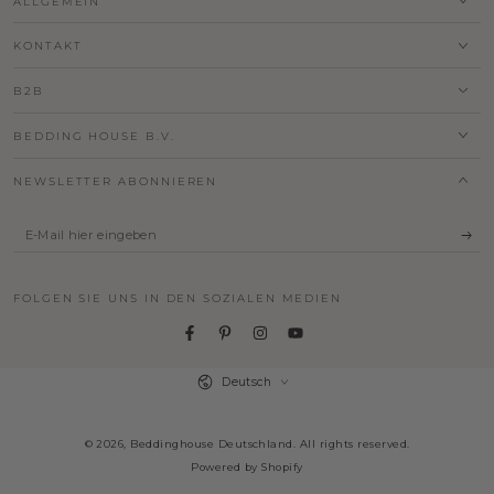
ALLGEMEIN
KONTAKT
B2B
BEDDING HOUSE B.V.
NEWSLETTER ABONNIEREN
E-
Mail
hier
FOLGEN SIE UNS IN DEN SOZIALEN MEDIEN
eingeben
Facebook
Pinterest
Instagram
YouTube
Sprache
Deutsch
© 2026,
Beddinghouse Deutschland
. All rights reserved.
Powered by Shopify