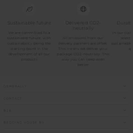
Sustainable future
Delivered CO2-
Durabl
neutrally
We are committed to a
In our coll
sustainable future, with
All emissions from our
select
sustainability being the
delivery partners are offset.
sustainable
starting point in the
This means we deliver your
qu
development of all our
package CO2-neutrally. This
products
way you can sleep even
better
GENERALLY
CONTACT
B2B
BEDDING HOUSE BV