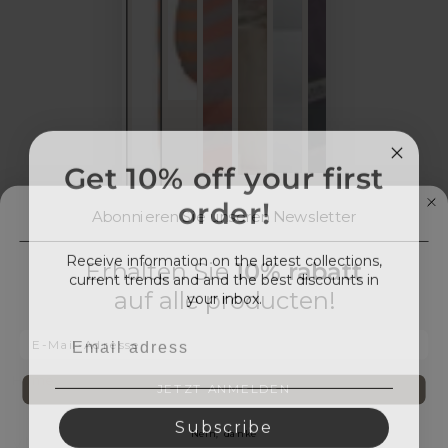
Get 10% off your first
order!
Abonnieren Sie unseren Newsletter
Receive information on the latest collections,
Erhalten Sie
10% rabatt
current trends and and the best discounts in
your inbox.
auf alle producten!
Email
Email
Home
/
JETZT ANMELDEN
Subscribe
VTWONEN
Nein, danke
vtwonen Bold Stripe Bettwäsche -